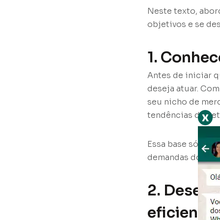
Neste texto, abo
objetivos e se de
1. Conhe
Antes de iniciar
deseja atuar. Com
seu nicho de merc
tendências do set
x
Essa base sólida 
demandas do seu 
2. Desenv
eficiente