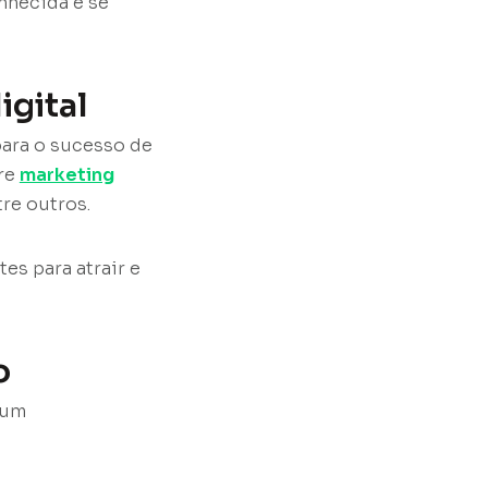
onhecida e se
igital
para o sucesso de
re
marketing
re outros.
es para atrair e
o
 um