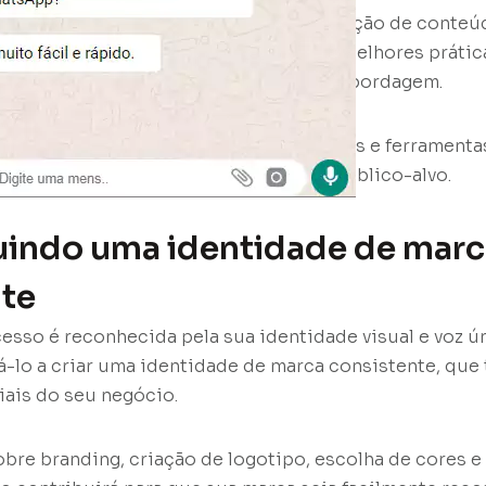
ra o sucesso de qualquer marca é a criação de conteú
 curso da RedaWeb, você aprenderá as melhores prátic
sde a escolha dos temas até a forma de abordagem.
ilha seu know-how, fornecendo técnicas e ferramenta
ua capacidade de comunicação com o público-alvo.
uindo uma identidade de marc
te
sso é reconhecida pela sua identidade visual e voz ún
-lo a criar uma identidade de marca consistente, que 
iais do seu negócio.
bre branding, criação de logotipo, escolha de cores e