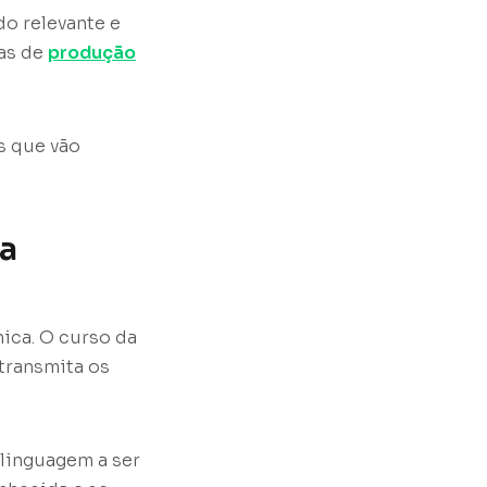
do relevante e
as de
produção
s que vão
a
ica. O curso da
transmita os
 linguagem a ser