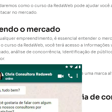
rdaremos como o curso da RedaWeb pode ajudar você a
stacar no mercado.
cendo o mercado
 qualquer empreendimento, é essencial entender o mer
 o curso da RedaWeb, você terá acesso a informações 
ado, análise de concorrência, identificação de públic
or.
de conhecimento permitirá que você crie uma marca a
público.
olvendo uma estratégia de c