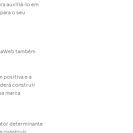
ra auxiliá-lo em
 para o seu
RedaWeb também
 positiva e a
derá construir
ua marca.
ator determinante
a construir