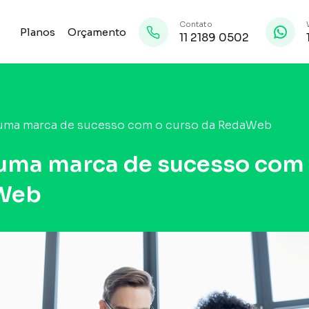
Contato
Planos
Orçamento
11 2189 0502
uma marca de sucesso com o curso da RedaWeb
uma marca de sucesso com 
Web