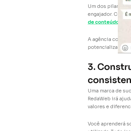
Um dos pilares pa
engajador. Com o
de conteúdo
, de
A agência compart
potencializar a s
3. Constr
consisten
Uma marca de suce
RedaWeb irá ajudá
valores e diferenc
Você aprenderá so