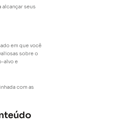
 alcançar seus
cado em que você
valiosas sobre o
o-alvo e
linhada com as
onteúdo