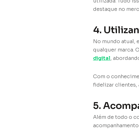
utilizada. Tudo i
destaque no merc
4. Utiliza
No mundo atual, e
qualquer marca. 
digital
, abordand
Com o conheciment
fidelizar clientes
5. Acomp
Além de todo o c
acompanhamento e