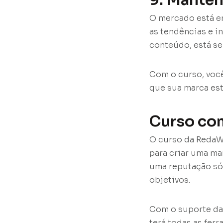
9. Manten
O mercado está em
as tendências e i
conteúdo, está se
Com o curso, você
que sua marca est
Curso co
O curso da RedaW
para criar uma m
uma reputação sól
objetivos.
Com o suporte da 
terá todas as fer