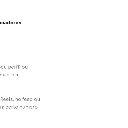
nciadores
eu perfil ou
existe a
Reels, no feed ou
 um certo número