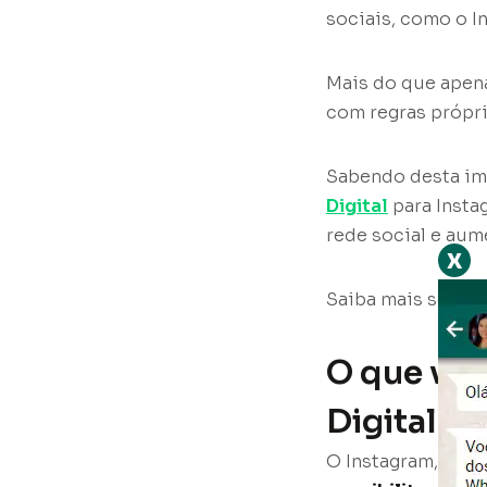
sociais, como o I
Mais do que apena
com regras própri
Sabendo desta im
Digital
para Insta
rede social e aum
x
Saiba mais sobre 
O que voc
Digital p
O Instagram, com 