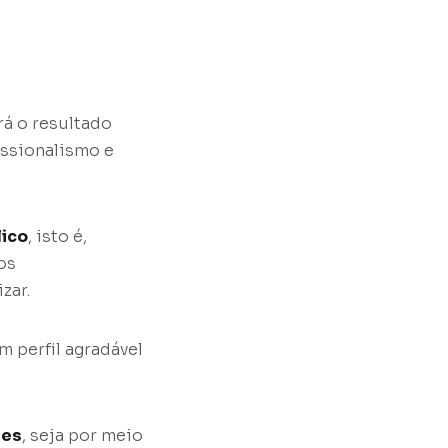
á o resultado
issionalismo e
lico
, isto é,
os
zar.
m perfil agradável
tes
, seja por meio