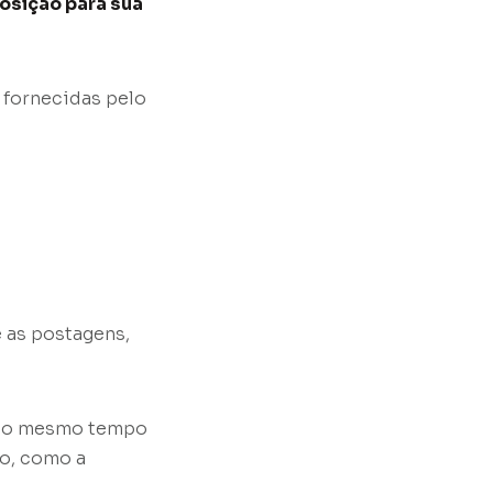
osição para sua
 fornecidas pelo
 as postagens,
e ao mesmo tempo
co, como a