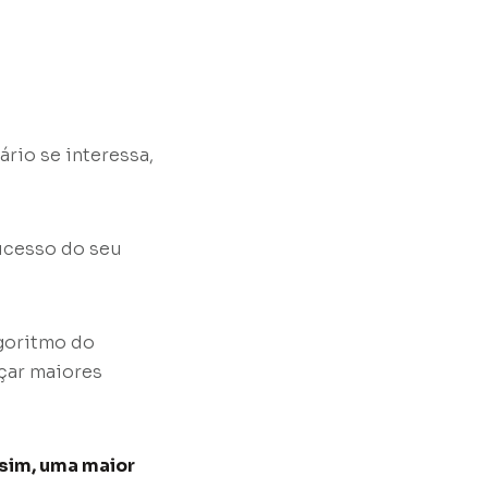
rio se interessa,
sucesso do seu
lgoritmo do
nçar maiores
sim, uma maior