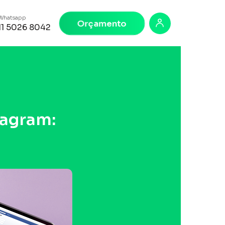
Whatsapp
Orçamento
11 5026 8042
tagram: