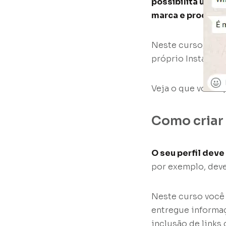
possibilita uma 
marca e produto
Neste curso, você
próprio Instagram
Veja o que você a
Como criar 
O seu perfil deve
por exemplo, dev
Neste curso você 
entregue informaç
inclusão de links 