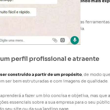
relevante estratégia de marketing, trazendo mais exp
s
.
 aprenderá como aproveitar ao máximo as ferramentas
, e, assim, se destacando da concorrência.
prenderá no nosso curso.
um perfil profissional e atraente
 ser construído a partir de um propósito
, de modo que
em ser bem estruturadas e com imagens de qualidade.
aprenderá a fazer um bio concisa e objetiva, mas qu
ões essenciais sobre a sua empresa para o seu públi
do seu site ou da sua landing page.