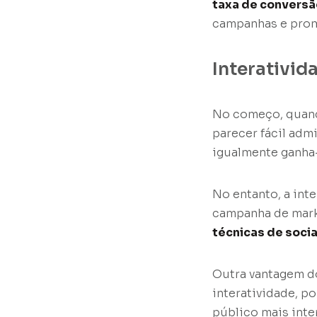
taxa de convers
campanhas e pro
Interativid
No começo, quand
parecer fácil adm
igualmente ganha
No entanto, a int
campanha de marke
técnicas de soci
Outra vantagem do
interatividade, po
público mais inte