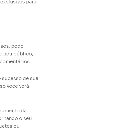
 exclusivas para
ssos, pode
o seu público,
 comentários.
o sucesso de sua
rso você verá
 aumento da
tornando o seu
quetes ou