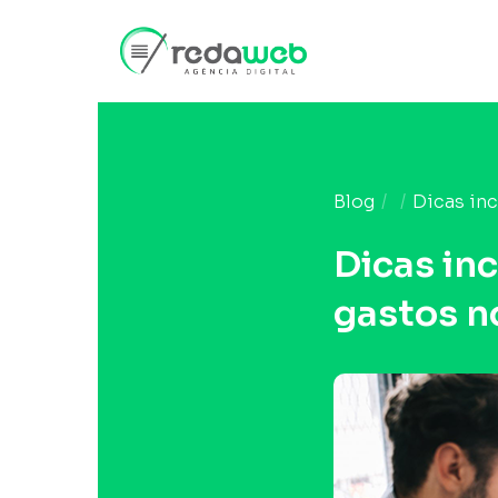
Blog
Dicas inc
Dicas in
gastos n