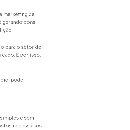
e marketing da
ão gerando bons
dição.
o para o setor de
cado. E por isso,
ípio, pode
 simples e sem
astos necessários