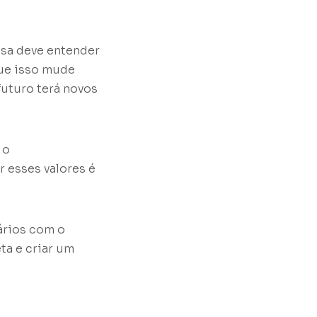
esa deve entender
que isso mude
futuro terá novos
 o
 esses valores é
ários com o
ta e criar um