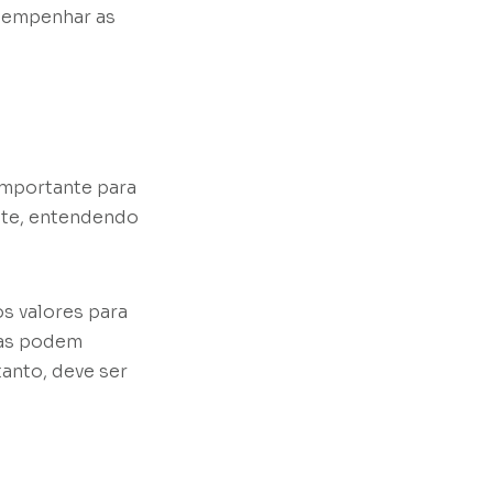
sempenhar as
importante para
ente, entendendo
s valores para
mas podem
anto, deve ser