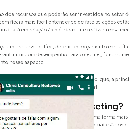
o dos recursos que poderão ser investidos no setor d
ém ficará mais fácil entender se de fato as ações est
 auxiliará em relação às métricas que realizam essa me
ça um processo difícil, definir um orçamento específic
arantir um bom desempenho para o seu negócio no mer
ento nesse aspecto.
em simplificar um pouco esse processo, que, a princ
afiador. Confira mais sobre isso a seguir!
 os gastos com o marketing?
r como o orçamento pode ser feito de uma forma mais
 no futuro, é necessário compreender quais são os g