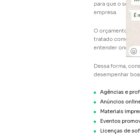
para que o setor 
empresa.
O orçamento deve 
tratado como um nú
entender onde inv
Dessa forma, cons
desempenhar boas 
Agências e prof
Anúncios online
Materiais impre
Eventos promov
Licenças de sof