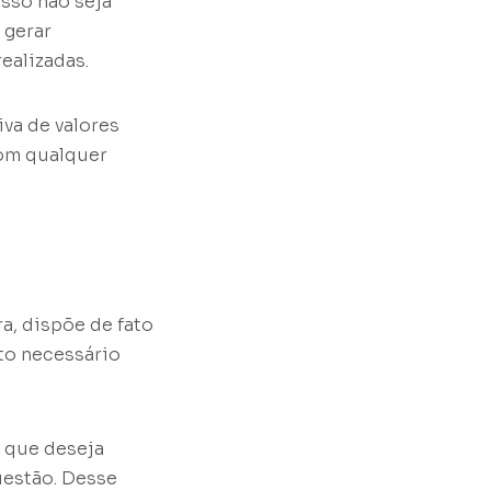
isso não seja
 gerar
ealizadas.
va de valores
com qualquer
a, dispõe de fato
to necessário
 que deseja
questão. Desse