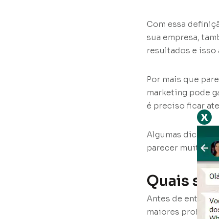
Com essa definiçã
sua empresa, tamb
resultados e isso
Por mais que pare
marketing pode g
é preciso ficar at
x
Algumas dicas pod
parecer muito des
Quais são
Antes de entende
maiores problemas