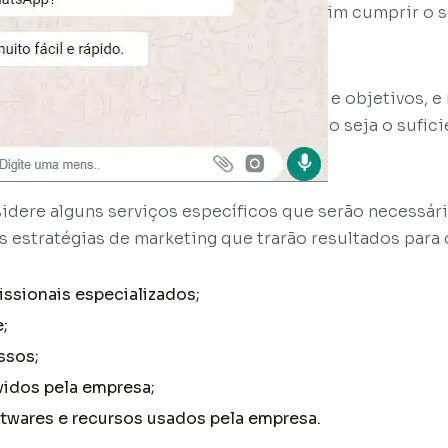
funcione de forma positiva e consiga assim cumprir o s
ser definido com base em informações e objetivos, e 
mero aleatório. Para que o valor de fato seja o sufici
estir esse recurso.
idere alguns serviços específicos que serão necessár
estratégias de marketing que trarão resultados para 
issionais especializados;
;
ssos;
idos pela empresa;
twares e recursos usados pela empresa.