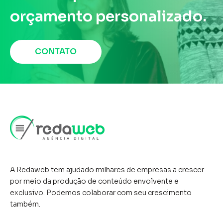
comunicação, como televisão,
orçamento personalizado.
rádio, jornais e revistas, que
têm sido a espinha dorsal do
CONTATO
marketing ao longo das
décadas. No contexto do
marketing de conteúdo, a mídia
tradicional pode ser tanto uma
vantagem quanto uma
desvantagem, dependendo da
forma como é utilizada. Embora
A Redaweb tem ajudado milhares de empresas a crescer
por meio da produção de conteúdo envolvente e
as ...
exclusivo. Podemos colaborar com seu crescimento
também.