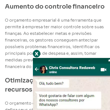
Aumento do controle financeiro
O orçamento empresarial é uma ferramenta que
permite à empresa ter maior controle sobre suas
finanças. Ao estabelecer metas e previsões
financeiras, os gestores conseguem antecipar
possíveis problemas financeiros, identificar os
x
principais pontos de despesa e, assim, tomar
medidas preventivas para garantir a estabilidade
financeira do negócio.
Otimização da alocação de
recursos
O orçamento empresarial permite que a empresa
defina seus objetivos e prioridades, alinhando