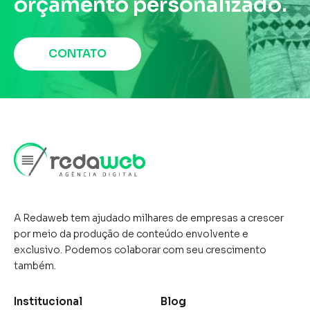
orçamento personalizado.
rádio, jornais e revistas, que
têm sido a espinha dorsal do
CONTATO
marketing ao longo das
décadas. No contexto do
marketing de conteúdo, a mídia
tradicional pode ser tanto uma
vantagem quanto uma
desvantagem, dependendo da
forma como é utilizada. Embora
A Redaweb tem ajudado milhares de empresas a crescer
por meio da produção de conteúdo envolvente e
as ...
exclusivo. Podemos colaborar com seu crescimento
também.
Institucional
Blog