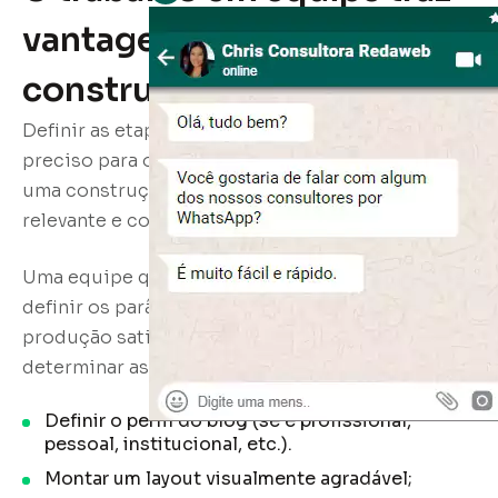
vantagens para a
construção do blog
Definir as etapas para a construção de um blog é
preciso para o direcionamento da pauta e para
uma construção mais certeira de um conteúdo
relevante e completo.
Uma equipe que trabalha em conjunto consegue
definir os parâmetros adequados para uma
produção satisfatória. Com isso, podem-se
determinar as etapas da seguinte forma:
Definir o perfil do blog (se é profissional,
pessoal, institucional, etc.).
Montar um layout visualmente agradável;