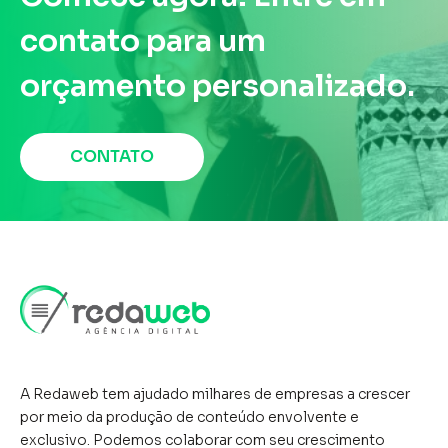
aumentem o engajamento. Ao
contato para um
longo dos anos, o algoritmo do
orçamento personalizado.
Facebook evoluiu e, com ele, as
melhores práticas para atrair
CONTATO
mais atenção para as suas
publicações. O simples ato de
postar não é suficiente; você
precisa de uma abordagem
estratégica que seja atraente e
envolvente. ...
A Redaweb tem ajudado milhares de empresas a crescer
por meio da produção de conteúdo envolvente e
exclusivo. Podemos colaborar com seu crescimento