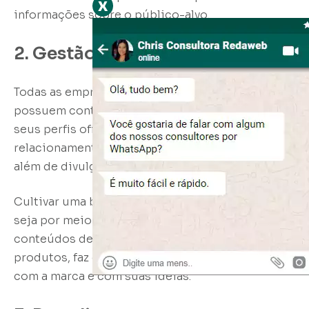
x
informações sobre o público-alvo.
2. Gestão de Mídias Sociais
Todas as empresas, grandes ou pequenas,
possuem contas em redes sociais. É por meio de
seus perfis oficiais que as marcas podem ter um
relacionamento mais próximo com o cliente,
além de divulgar os seus serviços.
Cultivar uma boa relação nos ambientes online,
seja por meio de campanhas exclusivas,
conteúdos de interesse ou divulgação dos
produtos, faz com que o público-alvo se engaje
com a marca e com suas ideias.