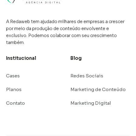
qualificados e aumentar as
vendas.O Facebook Ads permite
A Redaweb tem ajudado milhares de empresas a crescer
por meio da produção de conteúdo envolvente e
que empresas criem campanhas
exclusivo. Podemos colaborar com seu crescimento
...
também.
Institucional
Blog
Cases
Redes Sociais
Planos
Marketing de Conteúdo
Contato
Marketing Digital