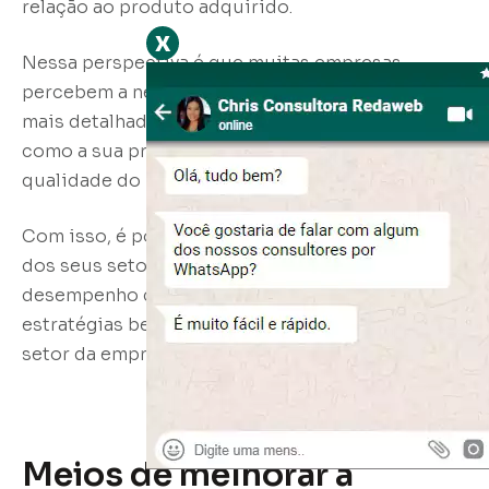
relação ao produto adquirido.
x
Nessa perspectiva é que muitas empresas
percebem a necessidade de um monitoramento
mais detalhado desses processos, pois a forma
como a sua produção é conduzida define a
qualidade do produto e o conceito da empresa.
Com isso, é possível aumentar a produtividade
dos seus setores e ter uma melhoria no
desempenho do seu negócio a partir de
estratégias bem aplicadas e eficientes para cada
setor da empresa.
Meios de melhorar a