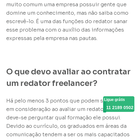
muito comum uma empresa possuir gente que
domine um conhecimento, mas não saiba como
escrevê-lo. É uma das funções do redator sanar
esse problema com o auxílio das informações
expressas pela empresa nas pautas.
O que devo avaliar ao contratar
um redator freelancer?
Há pelo menos 3 pontos que podem ser levados
Ligue grátis
Ligue grátis
11 2189 0502
11 2189 0502
em consideração ao avaliar um redator. Primeiro,
deve-se perguntar qual formação ele possui.
Devido ao currículo, os graduados em áreas da
comunicação tendem a ser os mais capacitados