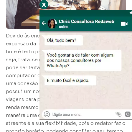
x
Devido às enormes facilidades permitidas pela
expansão da internet, o trabalho dos redatores
hoje é feito principalmente em home office. Ou
seja, trata-se de uma atividade autônoma que
pode ser feita em casa. Basta possuir um
computador com um editor de texto instalado e
uma conexão estável com a internet. Quem
possui um notebook pode ainda aproveitar
viagens para produzir conteúdo e manter uma
renda mesmo estando longe de casa. Dessa
maneira uma das razões que torna esse cargo tão
atraente é a sua flexibilidade, pois o redator faz o
próprio horário, podendo conciliar o seu tempo