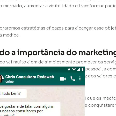
o mercado, aumentar a visibilidade e transformar pac
oraremos estratégias eficazes para alcançar esse objet
a médica.
do a importância do marketin
co vai muito além de simplesmente promover os servi
aúde. Ele envolve a criação de uma marca pessoal, a co
om os pacientes e a comunicação eficaz dos valores e
ia cada vez mais acirrada, é fundamental que os médi
rketing para se destacarem no mercado e conquistare