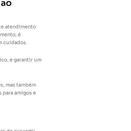
 ao
nte atendimento
amento, é
m cuidados.
ico, e garantir um
tes, mas também
s para amigos e