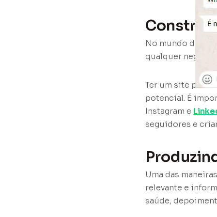
Construin
No mundo digital 
qualquer negócio,
Ter um site profis
potencial. É impo
Instagram e
Linke
seguidores e cria
Produzin
Uma das maneiras 
relevante e inform
saúde, depoimento