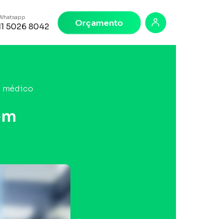
Whatsapp
Orçamento
11 5026 8042
g médico
em