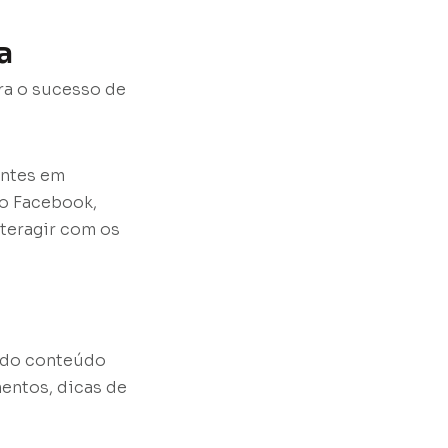
a
ra o sucesso de
entes em
mo Facebook,
nteragir com os
indo conteúdo
mentos, dicas de