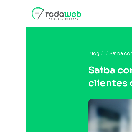
Blog
Saiba co
Saiba co
clientes