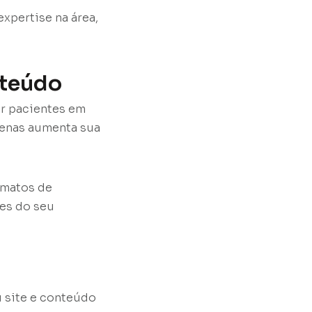
xpertise na área,
nteúdo
ar pacientes em
apenas aumenta sua
ormatos de
es do seu
u site e conteúdo