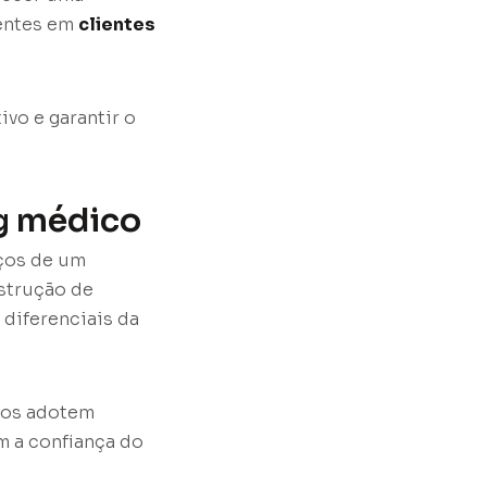
ientes em
clientes
ivo e garantir o
g médico
ços de um
nstrução de
 diferenciais da
cos adotem
m a confiança do