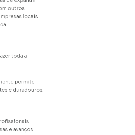
as de expandir
com outros
empresas locais
ca.
azer toda a
ciente permite
rtes e duradouros.
rofissionais
sas e avanços