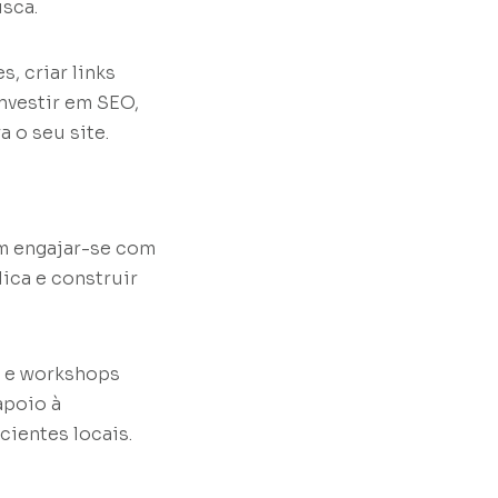
sca.
, criar links
investir em SEO,
a o seu site.
m engajar-se com
ica e construir
s e workshops
apoio à
ientes locais.