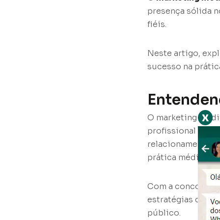
presença sólida n
fiéis.
Neste artigo, expl
sucesso na prátic
Entenden
x
O marketing médi
profissional de s
relacionamentos c
prática médica.
Com a concorrênc
estratégias de ma
público.