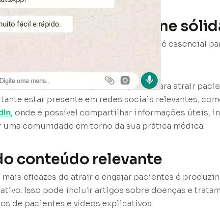
do uma presença online sólid
de hoje, ter uma presença online sólida é essencial pa
 incluindo consultórios médicos.
sional e atualizado é o primeiro passo para atrair paci
rtante estar presente em redes sociais relevantes, co
dIn
, onde é possível compartilhar informações úteis, i
r uma comunidade em torno da sua prática médica.
do conteúdo relevante
mais eficazes de atrair e engajar pacientes é produz
ativo. Isso pode incluir artigos sobre doenças e trata
s de pacientes e vídeos explicativos.