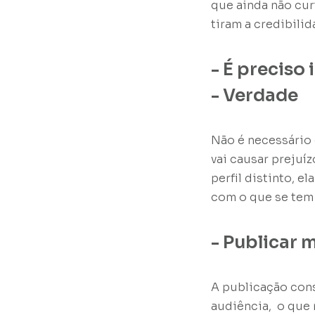
que ainda não cur
tiram a credibili
- É preciso
- Verdade
Não é necessário 
vai causar prejuí
perfil distinto, 
com o que se tem 
- Publicar 
A publicação cons
audiência, o que