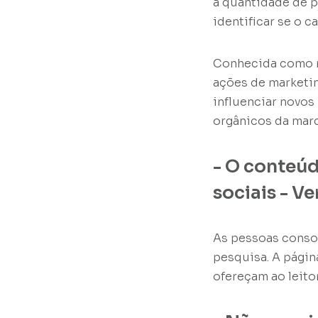
a quantidade de 
identificar se o 
Conhecida como mé
ações de marketi
influenciar novos
orgânicos da mar
- O conteúd
sociais - V
As pessoas conso
pesquisa. A págin
ofereçam ao leito