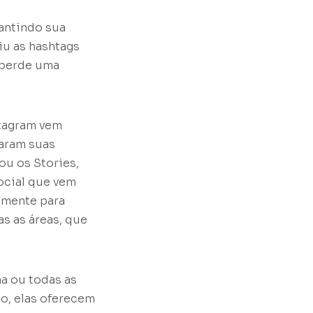
antindo sua
iu as hashtags
 perde uma
stagram vem
aram suas
ou os Stories,
ocial que vem
lmente para
s as áreas, que
a ou todas as
to, elas oferecem