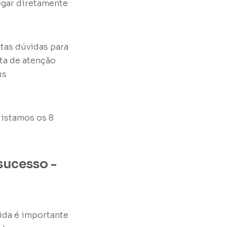
egar diretamente
itas dúvidas para
ta de atenção
us
listamos os 8
sucesso -
ida é importante