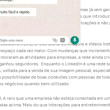
itter teve uma queda de popularidade, mas já vem gar
vés de novidades. A rede de textos curtos que introduz
ico fiel que está sempre atento às publicações e não
ostar a sua.
cebook em 2012, a rede social de imagens e vídeos In
espaço cada vez maior. Com mudanças que increment
imoraram as atividades para empresas, a rede ainda cri
ganhou seguidores. Enquanto o LinkedIn é uma rede s
, voltada para a venda de sua imagem pessoal, especia
 possibilidade de boas conexões com pessoas de toda
os negócios quando bem utilizado.
, é raro que uma empresa não esteja conectada em um
tadas acima. Mais do que interações para entretenimen