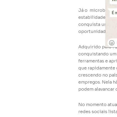
Já o microblog Tw
estabilidade atra
conquista um públ
oportunidade de p
Adquirido pelo Fa
conquistando um 
ferramentas e apr
que rapidamente 
crescendo no país
empregos. Nela há
podem alavancar 
No momento atual
redes sociais lis