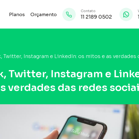
Contato
Planos
Orçamento
11 2189 0502
 Twitter, Instagram e LinkedIn: os mitos e as verdades 
, Twitter, Instagram e Linke
as verdades das redes socia