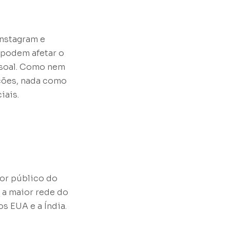
 Instagram e
e podem afetar o
ssoal. Como nem
ações, nada como
ciais.
ior público do
, a maior rede do
s EUA e a Índia.