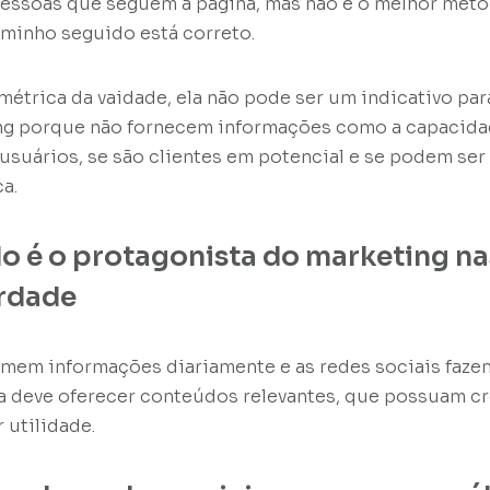
pessoas que seguem a página, mas não é o melhor méto
caminho seguido está correto.
trica da vaidade, ela não pode ser um indicativo para
ng porque não fornecem informações como a capacida
 usuários, se são clientes em potencial e se podem se
ca.
o é o protagonista do marketing na
erdade
mem informações diariamente e as redes sociais faze
a deve oferecer conteúdos relevantes, que possuam cr
r utilidade.