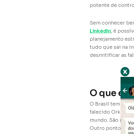
potente de contro
Sem conhecer be
LinkedIn
, é possí
planejamento est
tudo que sai na i
desmitificar as fa
x
O que é m
O Brasil tem voca
falecido Orkut e,
mundo. São mais de
Outro ponto posit