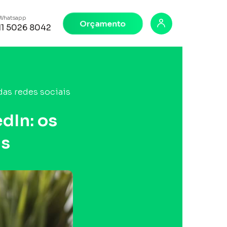
Whatsapp
Orçamento
11 5026 8042
das redes sociais
dIn: os
is