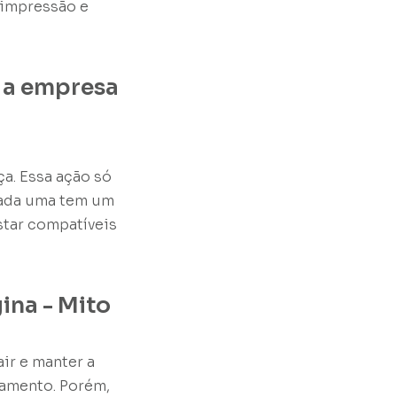
 impressão e
a a empresa
a. Essa ação só
 cada uma tem um
star compatíveis
ina - Mito
ir e manter a
jamento. Porém,