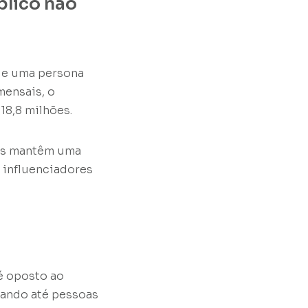
blico não
que uma persona
mensais, o
18,8 milhões.
oas mantêm uma
o influenciadores
é oposto ao
gando até pessoas