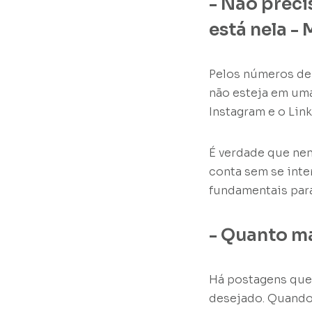
- Não preci
está nela - 
Pelos números de 
não esteja em uma
Instagram e o Lin
É verdade que ne
conta sem se inte
fundamentais para 
- Quanto ma
Há postagens que
desejado. Quando 