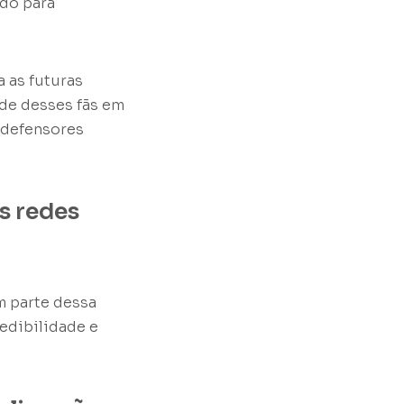
do para
 as futuras
de desses fãs em
r defensores
s redes
m parte dessa
edibilidade e