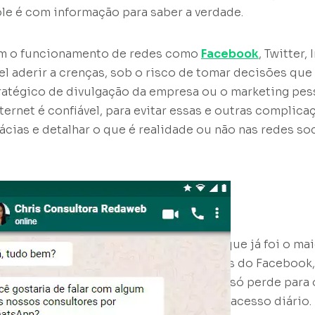
le é com informação para saber a verdade.
m o funcionamento de redes como
Facebook
, Twitter,
vel aderir a crenças, sob o risco de tomar decisões qu
ratégico de divulgação da empresa ou o marketing pe
nternet é confiável, para evitar essas e outras complic
lácias e detalhar o que é realidade ou não nas redes so
ito e o que é verdade?
ção de envolvimento nas redes sociais, que já foi o ma
 hoje, é o terceiro país com mais usuários do Facebook
 127 milhões de perfis ativos no país e só perde para o
ivo é que mais de 60% de usuários têm acesso diário.